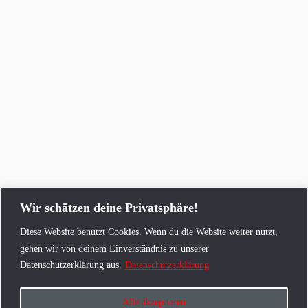
VERANSTALTUNGSORT
Wir schätzen deine Privatsphäre!
Stadtkirche St. Michael
Kirchplatz 1
Diese Website benutzt Cookies. Wenn du die Website weiter nutzt,
Jena
,
07743
Deutschland
Google Karte anzeigen
gehen wir von deinem Einverständnis zu unserer
Datenschutzerklärung aus.
Datenschutzerklärung
Vorsingen
Schnupperprobe
Alle akzeptieren