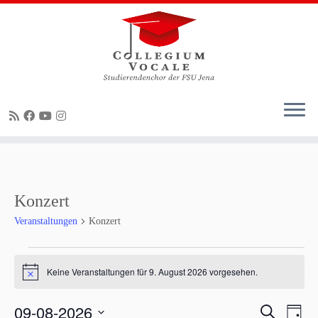
Zum
Inhalt
springen
Konzert
Veranstaltungen
Konzert
Veranstaltungen
für
Keine Veranstaltungen für 9. August 2026 vorgesehen.
H
9.
i
n
August
V
V
09-08-2026
S
w
T