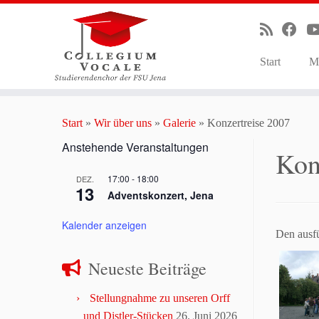
Start
M
Zum
Inhalt
Start
»
Wir über uns
»
Galerie
»
Konzertreise 2007
springen
Anstehende Veranstaltungen
Kon
17:00
-
18:00
DEZ.
13
Adventskonzert, Jena
Kalender anzeigen
Den ausfü
Neueste Beiträge
Stellungnahme zu unseren Orff
und Distler-Stücken
26. Juni 2026