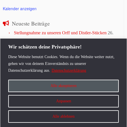
Kalender anzeigen
Neueste Beiträge
Stellungnahme zu unseren Orff und Distler-Stücken
26.
Juni 2026
Wir schätzen deine Privatsphäre!
Gemeinnützige Stiftung zur Förderung des
Studierendenchores
30. Juni 2025
Diese Website benutzt Cookies. Wenn du die Website weiter nutzt,
Abschiedskonzert Fabian Pasewald
30. Juni 2025
gehen wir von deinem Einverständnis zu unserer
Gesucht: Neue künstlerische Leitung des
Datenschutzerklärung aus.
Datenschutzerklärung
Studierendenchores
21. April 2025
O Fortuna! Carmina Burana in Jena
31. Dezember 2023
Alle akzeptieren
Anpassen
·
© 2026
Collegium Vocale - Studierendenchor der Uni Jena
·
Präsentiert von
·
Alle ablehnen
Entworfen mit dem
Customizr-Theme
·