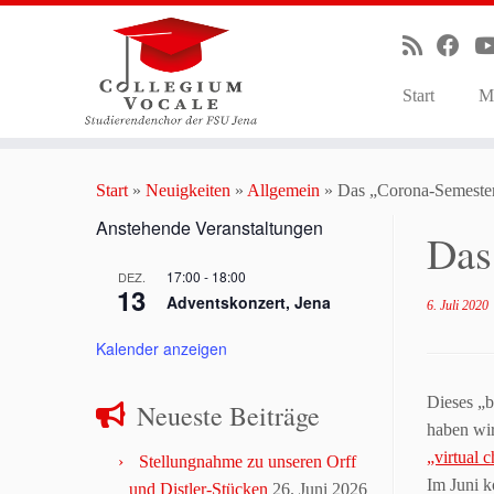
Start
M
Zum
Inhalt
Start
»
Neuigkeiten
»
Allgemein
»
Das „Corona-Semester
springen
Anstehende Veranstaltungen
Das
17:00
-
18:00
DEZ.
13
Adventskonzert, Jena
6. Juli 2020
Kalender anzeigen
Dieses „
Neueste Beiträge
haben wir
„virtual c
Stellungnahme zu unseren Orff
Im Juni 
und Distler-Stücken
26. Juni 2026