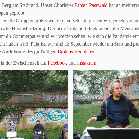
 Berg am Stadtrand. Unser Chorleiter
Fabian Pasewald
hat an mehrere
ppen geprobt.
ten die Gruppen größer werden und seit Juli proben wir gemeinsam u
tische Herausforderung! Der neue Probenort direkt neben der Mensa ist a
t die Sommerpause und wir werden sehen, wie sich die Pandemie entw
ht haben wird. Fakt ist, wir sind ab September wieder am Start und p
e Aufführung des großartigen
Brahms-Requiems
!
 in der Zwischenzeit auf
Facebook
und
Instagram
!